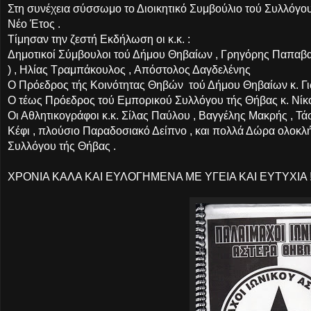
Στη συνέχεια σύσσωμο το Διοικητικό Συμβούλιο τού Συλλόγου 
Νέο Έτος .
Τίμησαν την ζεστή Εκδήλωση οι κ.κ. :
Δημοτικοί Σύμβουλοι τού Δήμου Θηβαίων , Γρηγόρης Παπαβα
)
,
Ηλίας Τραμπάκουλος ,
Απόστολος Δαγδελένης
Ο Πρόεδρος τής Κοινότητας Θηβών τού Δήμου Θηβαίων κ. Γ
Ο τέως Πρόεδρος τού Εμπορικού Συλλόγου τής Θήβας κ. Νίκ
Οι Αθλητικογράφοι κ.κ. Σίλας Παύλου , Βαγγέλης Μακρής , Τ
Κέφι , πλούσιο Παραδοσιακό Δείπνο , και πολλά Δώρα ολοκ
Συλλόγου τής Θήβας .
ΧΡΟΝΙΑ ΚΑΛΑ ΚΑΙ ΕΥΛΟΓΗΜΕΝΑ ΜΕ ΥΓΕΙΑ ΚΑΙ ΕΥΤΥΧΙΑ !