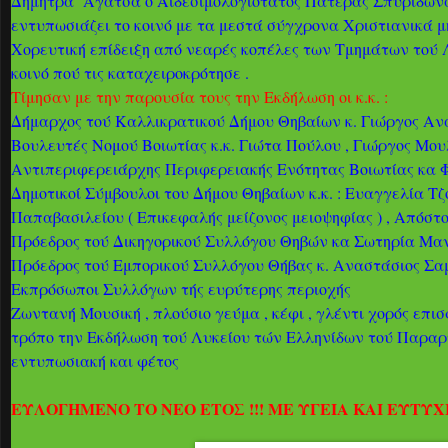
Δήμητρα Αγάτσα ο Αιδεσιμολογιότατος Πατέρας Σπυρίδωνας
εντυπωσιάζει το κοινό με τα μεστά σύγχρονα Χριστιανικά 
Χορευτική επίδειξη από νεαρές κοπέλες των Τμημάτων τού 
κοινό πού τις καταχειροκρότησε .
Τίμησαν με την παρουσία τους την Εκδήλωση οι κ.κ. :
Δήμαρχος τού Καλλικρατικού Δήμου Θηβαίων κ. Γιώργος Α
Βουλευτές Νομού Βοιωτίας κ.κ. Γιώτα Πούλου , Γιώργος Μου
Αντιπεριφερειάρχης Περιφερειακής Ενότητας Βοιωτίας κα
Δημοτικοί Σύμβουλοι του Δήμου Θηβαίων κ.κ. : Ευαγγελία Τζ
Παπαβασιλείου ( Επικεφαλής μείζονος μειοψηφίας ) , Απόσ
Πρόεδρος τού Δικηγορικού Συλλόγου Θηβών κα Σωτηρία Μ
Πρόεδρος τού Εμπορικού Συλλόγου Θήβας κ. Αναστάσιος Σα
Εκπρόσωποι Συλλόγων τής ευρύτερης περιοχής
Ζωντανή Μουσική , πλούσιο γεύμα , κέφι , γλέντι χορός επ
τρόπο την Εκδήλωση τού Λυκείου τών Ελληνίδων τού Παρα
εντυπωσιακή και φέτος
ΕΥΛΟΓΗΜΕΝΟ ΤΟ ΝΕΟ ΕΤΟΣ !!! ΜΕ ΥΓΕΙΑ ΚΑΙ ΕΥΤΥΧΙΑ