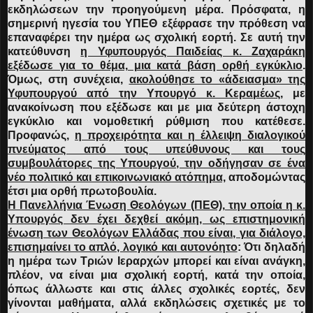
εκδηλώσεων την προηγούμενη μέρα. Πρόσφατα, η
σημερινή ηγεσία του ΥΠΕΘ εξέφρασε την πρόθεση να
επαναφέρει την ημέρα ως σχολική εορτή. Σε αυτή την
κατεύθυνση
η Υφυπουργός Παιδείας κ. Ζαχαράκη
εξέδωσε για το θέμα, μια κατά βάση ορθή εγκύκλιο
.
Όμως, στη συνέχεια,
ακολούθησε το «άδειασμα» της
Υφυπουργού από την Υπουργό κ. Κεραμέως
, με
ανακοίνωση που εξέδωσε και με μια δεύτερη άστοχη
εγκύκλιο και νομοθετική ρύθμιση που κατέθεσε.
Προφανώς,
η προχειρότητα και η έλλειψη διαλογικού
πνεύματος από τους υπεύθυνους και τους
συμβουλάτορες της Υπουργού, την οδήγησαν σε ένα
νέο πολιτικό και επικοινωνιακό ατόπημα,
αποδομώντας
έτσι μια ορθή πρωτοβουλία.
Η Πανελλήνια Ένωση Θεολόγων (ΠΕΘ), την οποία η κ.
Υπουργός δεν έχει δεχθεί ακόμη, ως επιστημονική
ένωση των Θεολόγων Ελλάδας που είναι, για διάλογο,
επισημαίνει το απλό, λογικό και αυτονόητο
:
Ότι δηλαδή
η ημέρα των Τριών Ιεραρχών μπορεί και είναι ανάγκη,
πλέον, να είναι μια σχολική εορτή, κατά την οποία,
όπως άλλωστε και στις άλλες σχολικές εορτές, δεν
γίνονται μαθήματα, αλλά εκδηλώσεις σχετικές με το