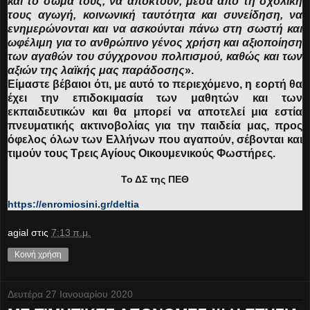
και το σώμα τους, να αποκτούν, μέσα από τη σχολική
τους αγωγή, κοινωνική ταυτότητα και συνείδηση, να
ενημερώνονται και να ασκούνται πάνω στη σωστή και
ωφέλιμη για το ανθρώπινο γένος χρήση και αξιοποίηση
των αγαθών του σύγχρονου πολιτισμού, καθώς και των
αξιών της λαϊκής μας παράδοσης
».
Είμαστε βέβαιοι ότι, με αυτό το περιεχόμενο, η εορτή θα
έχει την επιδοκιμασία των μαθητών και των
εκπαιδευτικών και θα μπορεί να αποτελεί μια εστία
πνευματικής ακτινοβολίας για την παιδεία μας, προς
όφελος όλων των Ελλήνων που αγαπούν, σέβονται και
τιμούν τους Τρεις Αγίους Οικουμενικούς Φωστήρες.
Το ΔΣ της ΠΕΘ
https://enromiosini.gr/deltia
agial
στις
7:13 π.μ.
Κοινή χρήση
Δευτέρα 27 Ιανουαρίου 2020