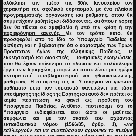
ολόκληρη την ημέρα της 30ής Ιανουαρίου τον
χαρακτήρα του σχολικού εορτασμού, με ένα πλαίσιο
προγραμματικής οργάνωσης και ρύθμισης, όπου θα
συμμετέχουν μαθητές και διδάσκοντες, και
όπου η εορτή
δεν θα τίθεται σε αμφιβολία ή υπό την κρίση ή την
περιφρόνηση κανενός
.
Με τον τρόπο αυτό, θα
προσφερθεί από το ίδιο το Υπουργείο Παιδείας η
αίσθηση και η βεβαιότητα ότι ο εορτασμός των Τριών
Προστατών Αγίων της ελληνικής Παιδείας, με
εκκλησιασμό και διδακτικές – μαθησιακές εκδηλώσεις,
που θα έχουν επίκεντρο το πλούσιο και πολύπλευρο
έργο των Ιεραρχών, μπορεί να αποτελέσει μια ημέρα
πνευματικού προβληματισμού και ηθικοκοινωνικής
μαθητείας. Η απόφαση της κ. Υπουργού να γίνονται
μαθήματα μετά τον εορτασμό φανερώνει μία τάση
υποτίμησης της ίδιας της Εορτής και αυτό δεν πρέπει σε
καμία περίπτωση να φανεί ως πρόθεση του
Υπουργείου Παιδείας. Αντίθετα, πιστεύουμε ότι το
Υπουργείο ενδιαφέρεται, έτσι ώστε οι μαθητές,
σύμφωνα και με τον σκοπό του ισχύοντος
εκπαιδευτικού νόμου (1566/85, άρθρ. 1), «
να
καλλιεργούν και να αναπτύσσουν αρμονικά το πνεύμα