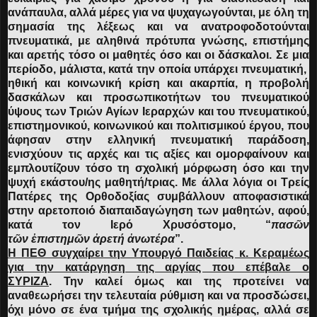
ανάπαυλα, αλλά μέρες για να ψυχαγωγούνται, με όλη τη
σημασία της λέξεως και να ανατροφοδοτούνται
πνευματικά, με αληθινά πρότυπα γνώσης, επιστήμης
και αρετής τόσο οι μαθητές όσο και οι δάσκαλοι. Σε μια
περίοδο, μάλιστα, κατά την οποία υπάρχει πνευματική,
ηθική και κοινωνική κρίση και ακαρπία, η προβολή
δασκάλων και προσωπικοτήτων του πνευματικού
ύψους των Τριών Αγίων Ιεραρχών και του πνευματικού,
επιστημονικού, κοινωνικού και πολιτισμικού έργου, που
άφησαν στην ελληνική πνευματική παράδοση,
ενισχύουν τις αρχές και τις αξίες και ομορφαίνουν και
εμπλουτίζουν τόσο τη σχολική μόρφωση όσο και την
ψυχή εκάστου/ης μαθητή/τριας. Με άλλα λόγια οι Τρείς
Πατέρες της Ορθοδοξίας συμβάλλουν αποφασιστικά
στην αρετοποιό διαπαιδαγώγηση των μαθητών, αφού,
κατά τον Ιερό Χρυσόστομο, “
πασ
ῶν
τ
ῶν
ἐπιστημ
ῶν
ἀρετή
ἀνωτέρα
”.
Η ΠΕΘ συγχαίρει την Υπουργό Παιδείας κ. Κεραμέως
για την κατάργηση της αργίας που επέβαλε ο
ΣΥΡΙΖΑ
.
Την καλεί όμως και της προτείνει να
αναθεωρήσει την τελευταία ρύθμιση και να προσδώσει,
όχι μόνο σε ένα τμήμα της σχολικής ημέρας, αλλά σε