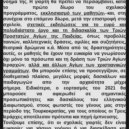
νόημα της
. Η γιορτή θα πρέπει να περιλαμβάνει, κατά
το πρώτο δίωρο του σχολικού
προγράμματος,
εκκλησιασμό των μαθητών
,
και, στη
συνέχεια στο επόμενο δίωρο, μετά την επιστροφή στο
σχολείο,
σχετικές εκδηλώσεις για το ευρύ και
πολυδιάστατο έργο και τη διδασκαλία των Τριών
Προστατών Αγίων της Παιδείας,
όπως προβολές
ταινιών, καλλιτεχνικές δράσεις, ομιλίες και συζητήσεις,
θεατρικά δρώμενα κ.ά. Μέσα από τις δραστηριότητες
αυτές, οι μαθητές θα έχουν την ευκαιρία να γνωρίσουν
όχι μόνο τα πρόσωπα και τη δράση των Τριών Αγίων
Ιεραρχών,
αλλά και άλλων Αγίων των χριστιανικών
γραμμάτων
. Θα μπορούν επίσης να προσεγγίζουν, σε
διαθεματικό πλαίσιο, μεγάλες μορφές δασκάλων και
παιδαγωγών απο την αρχαιότητα μέχρι
σήμερα.
Ειδικότερα, ο εορτασμός του 2021 θα
μπορούσε να αφιερωθεί σε σημαντικές
προσωπικότητες και δασκάλους του ελληνικού
Διαφωτισμού, στους φωτιστές του γένους μας στην
περίοδο της Τουρκοκρατίας, για τους οποίους οι Τρεις
Ιεράρχες αποτέλεσαν πρότυπα και πηγή έμπνευσης.
Τονίζουμε επίσης, ότι οι σχολικές γιορτές δεν είναι
ευκαιρίες για χάσιμο χρόνου ή για διασκέδαση και