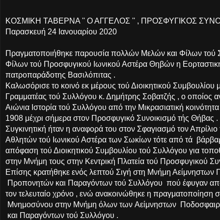
ΚΟΣΜΙΚΗ ΤΑΒΕΡΝΑ '' Ο ΑΓΓΕΛΟΣ '' , ΠΡΟΣΦΥΓΙΚΟΣ ΣΥ
Παρασκευή 24 Ιανουαρίου 2020
Πραγματοποιήθηκε παρουσία πολλών Μελών και Φίλων τού
Φίλων τού Προσφυγικού Ιωνικού Αστέρα Θηβών η Εορταστικ
πατροπαράδοτης Βασιλόπιτας .
Καλωσόρισε το κοινό εκ μέρους τού Διοικητικού Συμβουλίου μ
Γραμματέας τού Συλλόγου κ. Δημήτρης Σοβατζής , ο οποίος αν
Αιώνια Ιστορία τού Συλλόγου από την Μικρασιατική κοινότη
1908 μέχρι σήμερα στον Προσφυγικό Συνοικισμό τής Θήβας .
Συγκινητική ήταν η αναφορά του στον Σφαγιασμό τον Απρίλι
Αθλητών τού Ιωνικού Αστέρα των Σωκίων τότε από τά βάρβαρ
απόφαση τού Διοικητικού Συμβουλίου τού Συλλόγου για τοπο
στην Μνήμη τους στην Κεντρική Πλατεία τού Προσφυγικού Συ
Επίσης κρατήθηκε ενός λεπτού Σιγή στη Μνήμη Αείμνηστων
Προπονητών και Παραγόντων τού Συλλόγου
πού έφυγαν απ
τον τελευταίο χρόνο , ενώ ανακοινώθηκε η πραγματοποίηση στ
Μνημοσύνου στην Μνήμη όλων των
Αείμνηστων
Ποδοσφαιρ
και Παραγόντων τού Συλλόγου .